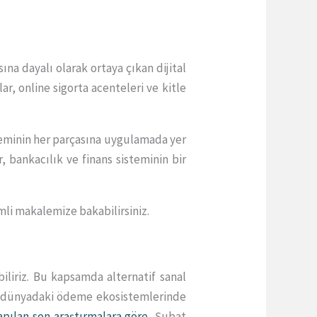
na dayalı olarak ortaya çıkan dijital
ar, online sigorta acenteleri ve kitle
teminin her parçasına uygulamada yer
 bankacılık ve finans sisteminin bir
mli makalemize bakabilirsiniz.
iliriz. Bu kapsamda alternatif sanal
in dünyadaki ödeme ekosistemlerinde
pılan son araştırmalara göre
, Şubat