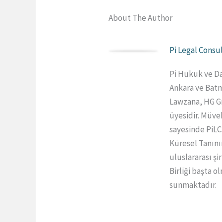
About The Author
Pi Legal Consu
Pi Hukuk ve Da
Ankara ve Batm
Lawzana, HG Gr
üyesidir. Müvek
sayesinde PiLC
Küresel Tanını
uluslararası ş
Birliği başta 
sunmaktadır.