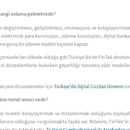
 hangi anlama gelmektedir?
 değiştirilmesi, geliştirilmesi, otomasyonu ve kolaylaştırılması
 elektronik para kuruluşları, ödeme kuruluşları, dijital bankal
re geniş bir ödeme modeli biçimini kapsar.
 içerisinde her ülkede olduğu gibi Türkiye’de de FinTek ekosis
nuni düzenlemlerle hukuken geçerliliği tanınmış olan modeller,
an yeni düzenlemeler için
Türkiye’de Dijital Cüzdan Dönemi
isi
inin temel amacı nedir?
ve ticareti kolaylaştırmak ve hızlandırmak olduğunu söyleyeb
jlarının olduğunu vurgulamakta fayda var. Nitekim, FinTek’
rüşler de artmaktadır.
Türkiye Cumhurbaşkanlığı tarafından ya