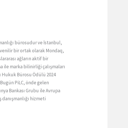
manlığı bürosudur ve İstanbul,
enilir bir ortak olarak Mondaq,
rarası ağların aktif bir
ile marka bilinirliği çalışmaları
ası Hukuk Bürosu Ödülü 2024
 Bugün PiLC, önde gelen
Dünya Bankası Grubu ile Avrupa
iş danışmanlığı hizmeti