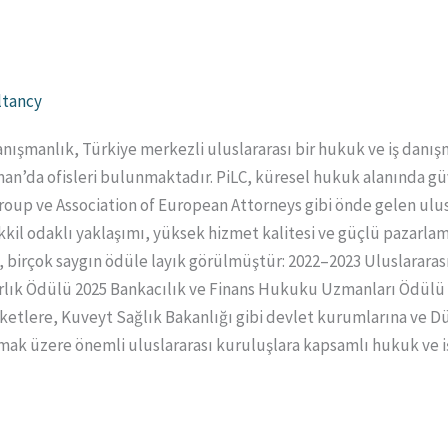
ltancy
nışmanlık, Türkiye merkezli uluslararası bir hukuk ve iş danış
an’da ofisleri bulunmaktadır. PiLC, küresel hukuk alanında güv
oup ve Association of European Attorneys gibi önde gelen ulusla
kil odaklı yaklaşımı, yüksek hizmet kalitesi ve güçlü pazarlama 
, birçok saygın ödüle layık görülmüştür: 2022–2023 Uluslarar
rlık Ödülü 2025 Bankacılık ve Finans Hukuku Uzmanları Ödülü
irketlere, Kuveyt Sağlık Bakanlığı gibi devlet kurumlarına ve 
olmak üzere önemli uluslararası kuruluşlara kapsamlı hukuk ve 