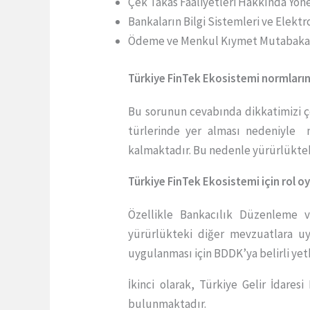
Çek Takas Faaliyetleri Hakkında Yön
Bankaların Bilgi Sistemleri ve Elekt
Ödeme ve Menkul Kıymet Mutabakat S
Türkiye FinTek Ekosistemi normları
Bu sorunun cevabında dikkatimizi çe
türlerinde yer alması nedeniyle mü
kalmaktadır. Bu nedenle yürürlüktek
Türkiye FinTek Ekosistemi için rol o
Özellikle Bankacılık Düzenleme 
yürürlükteki diğer mevzuatlara u
uygulanması için BDDK’ya belirli yetk
İkinci olarak, Türkiye Gelir İdare
bulunmaktadır.