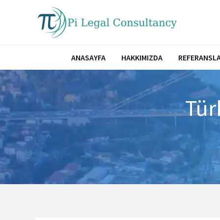
İçeriğe
atla
ANASAYFA
HAKKIMIZDA
REFERANSLA
Tür