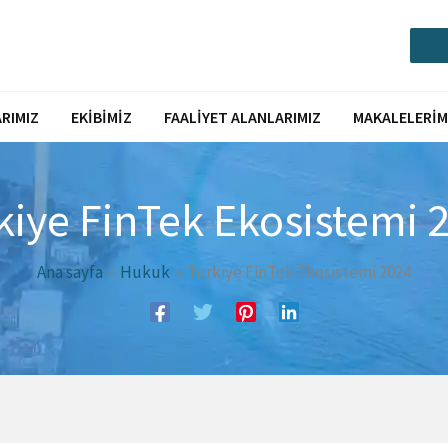
Call or Message via Whatsapp
RIMIZ
EKIBIMIZ
FAALIYET ALANLARIMIZ
MAKALELERIM
kiye FinTek Ekosistemi 
Ana sayfa
Hukuk
Türkiye FinTek Ekosistemi 2024