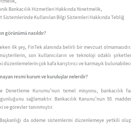
etmelik,
ronik Bankacılık Hizmetleri Hakkında Yönetmelik,
istemlerinde Kullanılan Bilgi Sistemleri Hakkında Tebliğ
nın görünümü nasıldır?
ken ilk şey, FinTek alanında belirli bir mevzuat olmamasıdır
şterilerin, son kullanıcıların ve teknoloji odaklı şirketler
i düzenlemelerin çok kafa karıştırıcı ve karmaşık bulunabile
ynayan resmi kurum ve kuruluşlar nelerdir?
ve Denetleme Kurumu’nun temel misyonu, bankacılık faal
ygunluğunu sağlamaktır. Bankacılık Kanunu’nun 93. maddes
i ve görevler tanınmıştır.
si Başkanlığı da ödeme sistemlerini düzenlemeye yetkili olu