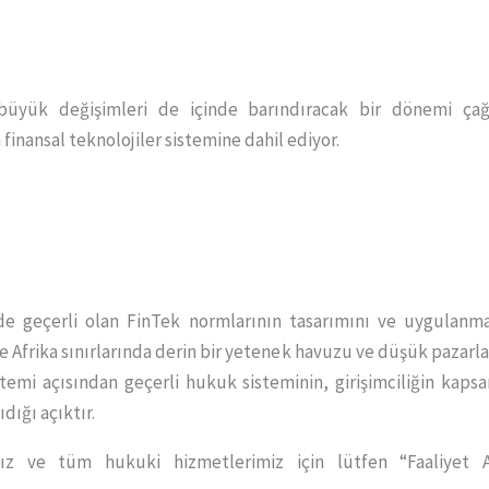
büyük değişimleri de içinde barındıracak bir dönemi çağr
 finansal teknolojiler sistemine dahil ediyor.
e geçerli olan FinTek normlarının tasarımını ve uygulanma
 Afrika sınırlarında derin bir yetenek havuzu ve düşük pazarlam
emi açısından geçerli hukuk sisteminin, girişimciliğin kapsam
dığı açıktır.
mız ve tüm hukuki hizmetlerimiz için lütfen “Faaliyet 