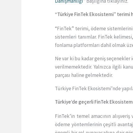
Danışmanlığı
” başlığına tıklayınız.
“Türkiye FinTek Ekosistemi” terimi
“FinTek” terimi, ödeme sistemlerinin
sistemleri tanımlar. FinTek kelimesi,
fonlama platformları dahil olmak üze
Ne var ki bu kadar geniş seçenekler
verilmemektedir. Yalnızca ilgili ka
parçası haline gelmektedir.
Türkiye FinTek Ekosistemi’nde yapıl
Türkiye’de geçerli FinTek Ekosistem
FinTek’in temel amacının alışveriş 
ödeme yöntemlerinin çeşitli avanta
önemli bir rol oynayacağına dair gö