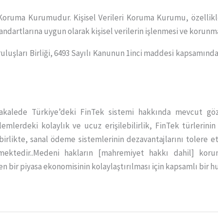
 Koruma Kurumudur. Kişisel Verileri Koruma Kurumu, özellikle 
andartlarına uygun olarak kişisel verilerin işlenmesi ve korunm
luşları Birliği, 6493 Sayılı Kanunun 1inci maddesi kapsamında
 makalede Türkiye’deki FinTek sistemi hakkında mevcut göz
emlerdeki kolaylık ve ucuz erişilebilirlik, FinTek türlerinin
a birlikte, sanal ödeme sistemlerinin dezavantajlarını toler
ektedir..Medeni hakların [mahremiyet hakkı dahil] korun
en bir piyasa ekonomisinin kolaylaştırılması için kapsamlı bir h