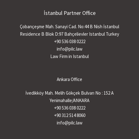
İstanbul Partner Office
Çobançeşme Mah. Sanayi Cad. No:44 B Nish İstanbul
Residence B Blok D:97 Bahçelievler Istanbul Turkey
+90 536 038 0222
info@pilc.law
Law Firm in Istanbul
Ankara Office
İvedikköy Mah. Melih Gökçek Bulvarı No : 152 A
Yenimahalle/ANKARA
+90 536 038 0222
+90 312 514 8060
info@pilc.law