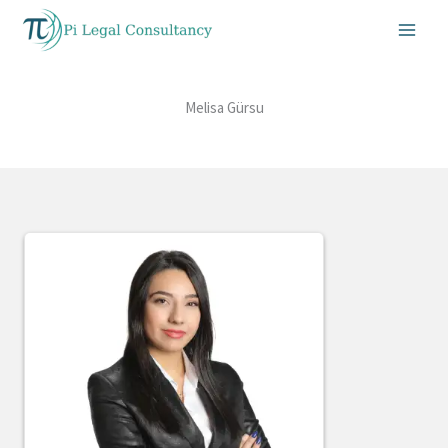
İçeriğe
atla
Melisa Gürsu