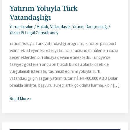
Yatırım Yoluyla Türk
Vatandaşlığı
Yorum bırakın
/
Hukuk
,
Vatandaşlık
,
Yatırım Danışmanlığı
/
Yazan
Pi Legal Consultancy
Yatırım Yoluyla Türk Vatandaşlığı programı, ikinci bir pasaport
edinmek isteyen küresel yatırımcılar açısından hâlen en cazip
seçeneklerden biri olmaya devam etmektedir. Türkiye’de
faaliyet gösteren öncü bir hukuk bürosu olarak özellikle
vurgulamak isteriz ki, taşınmaz edinimi yoluyla Türk
vatandaşlığı için asgari yatırım tutarı hâlen 400.000 ABD Doları
olmakla birlikte, başvuru süreci artık çok daha karmaşık bir […]
Yatırım
Read More »
Yoluyla
Türk
Vatandaşlığı