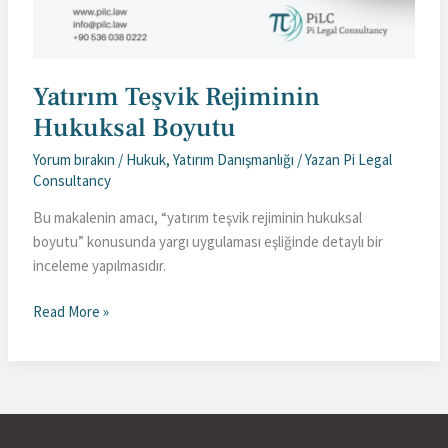
Yatırım Teşvik Rejiminin
Hukuksal Boyutu
Yorum bırakın
/
Hukuk
,
Yatırım Danışmanlığı
/ Yazan
Pi Legal
Consultancy
Bu makalenin amacı, “yatırım teşvik rejiminin hukuksal
boyutu” konusunda yargı uygulaması eşliğinde detaylı bir
inceleme yapılmasıdır.
Yatırım
Read More »
Teşvik
Rejiminin
Hukuksal
Boyutu