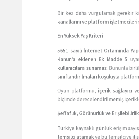
Bir kez daha vurgulamak gerekir ki
kanallarını ve platform işletmecileri
En Yüksek Yaş Kriteri
5651 sayılı İnternet Ortamında Yap
Kanun’a eklenen Ek Madde 5
uyar
kullanıcılara sunamaz
. Bununla bir
sınıflandırılmaları koşuluyla
platform
Oyun platformu,
içerik sağlayıcı 
biçimde derecelendirilmemiş içerik
Şeffaflık, Görünürlük ve Erişilebilirli
Türkiye kaynaklı günlük erişim sayı
temsilci atamak
ve bu temsilciye ili