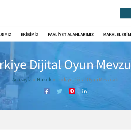
Call or Message via Whatsapp
RIMIZ
EKIBIMIZ
FAALIYET ALANLARIMIZ
MAKALELERIM
rkiye Dijital Oyun Mevzu
Ana sayfa
Hukuk
Türkiye Dijital Oyun Mevzuatı