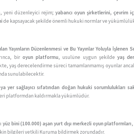
, yeni düzenleyici rejim;
yabancı oyun şirketlerini, çevrim iç
ni
de kapsayacak şekilde önemli hukuki normlar ve yükümlülük
ılan Yayınların Düzenlenmesi ve Bu Yayınlar Yoluyla İşlenen 
ınca, bir
oyun platformu
, usulüne uygun şekilde
yaş der
likte, yaş derecelendirme süreci tamamlanmamış oyunlar anc
da sunulabilecektir.
veya yer sağlayıcı sıfatından doğan hukuki sorumlulukları sa
leri platformdan kaldırmakla yükümlüdür.
k
sı
yüz bini (100.000) aşan yurt dışı merkezli oyun platformları
şkin bilgileri yetkili Kuruma bildirmek zorundadır.