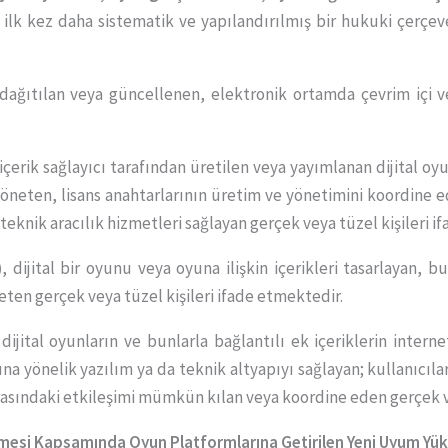
, ilk kez daha sistematik ve yapılandırılmış bir hukuki çerçev
a dağıtılan veya güncellenen, elektronik ortamda çevrim içi 
 içerik sağlayıcı tarafından üretilen veya yayımlanan dijital oyu
i yöneten, lisans anahtarlarının üretim ve yönetimini koordine e
teknik aracılık hizmetleri sağlayan gerçek veya tüzel kişileri i
)
, dijital bir oyunu veya oyuna ilişkin içerikleri tasarlayan, b
eten gerçek veya tüzel kişileri ifade etmektedir.
 dijital oyunların ve bunlarla bağlantılı ek içeriklerin inter
a yönelik yazılım ya da teknik altyapıyı sağlayan; kullanıcılar
 arasındaki etkileşimi mümkün kılan veya koordine eden gerçek v
lemesi Kapsamında Oyun Platformlarına Getirilen Yeni Uyum Yük