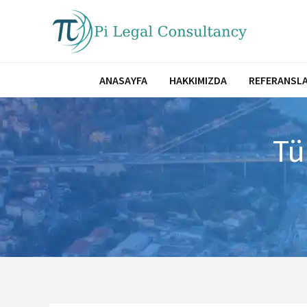
İçeriğe
atla
ANASAYFA
HAKKIMIZDA
REFERANSLA
Tü