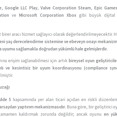
e
,
Google LLC Play
,
Valve Corporation Steam
,
Epic Games
ation
ve
Microsoft Corporation Xbox
gibi büyük dijital 
ız birer aracı hizmet sağlayıcı olarak değerlendirilmeyecektir.
 yeni yaş derecelendirme sistemine ve ebeveyn onayı mekaniz
ta uyumu sağlamakla doğrudan yükümlü hale gelmişlerdir.
ına erişim sağlanabilmesi için artık
bireysel oyun geliştiricil
lı ve kesintisiz bir uyum koordinasyonu (compliance sync
lmiştir.
Tuzağı
dde 5
kapsamında yer alan ticari açıdan en riskli düzenle
rsayılan yaptırım mekanizmasıdır.
Buna göre, bir geliştirici 
u tamamen kaldırmak zorunda değildir; ancak oyunu
en yük