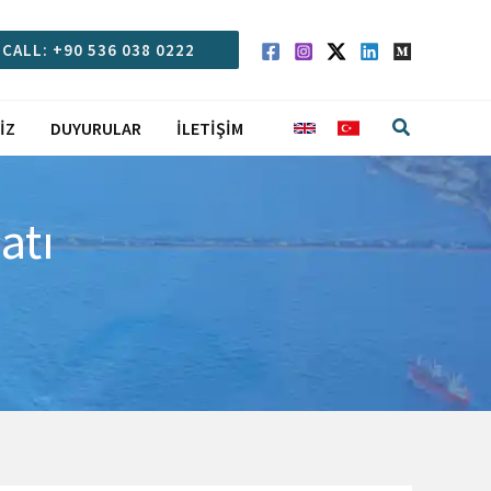
CALL: +90 536 038 0222
Arama
IZ
DUYURULAR
İLETIŞIM
atı