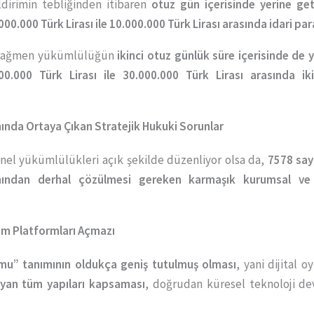
dirimin tebliğinden itibaren
otuz gün içerisinde yerine get
000.000 Türk Lirası ile 10.000.000 Türk Lirası arasında idari pa
ime rağmen yükümlülüğün
ikinci otuz günlük süre içerisinde de
00.000 Türk Lirası ile 30.000.000 Türk Lirası arasında ik
nda Ortaya Çıkan Stratejik Hukuki Sorunlar
el yükümlülükleri açık şekilde düzenliyor olsa da,
7578 say
kımından derhal çözülmesi gereken karmaşık kurumsal ve
ım Platformları Açmazı
mu” tanımının oldukça geniş tutulmuş olması
, yani dijital 
layan tüm yapıları kapsaması
, doğrudan küresel teknoloji dev