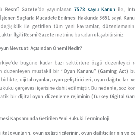
ılı
Resmî Gazete
’de yayımlanan
7578 sayılı Kanun
ile,
İnt
 İşlenen Suçlarla Mücadele Edilmesi Hakkında 5651 sayılı Kan
eğişiklik ile getirilen tüm yeni kavramlar, düzenlemenin 
ktır. İlgili
Resmî Gazete
metnine buradan ulaşabilirsiniz.
l Oyun Mevzuatı Açısından Önemi Nedir?
ürkiye’de bugüne kadar bazı sektörlere özgü düzenleyici re
n düzenleyen müstakil bir
“Oyun Kanunu” (Gaming Act)
bu
 birlikte;
dijital oyunlar, oyun geliştiricileri, oyun dağıtıcıları
hukuku çerçevesi içerisine dahil edilmiştir. Bu nedenle, söz ko
atik bir
dijital oyun düzenleme rejiminin (Turkey Digital G
emesi Kapsamında Getirilen Yeni Hukuki Terminoloji
ijital oyunların, oyun geliştiricilerinin, oyun dağıtıcılarının ve