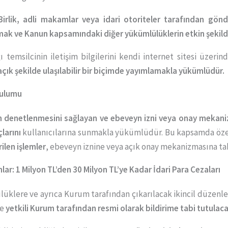
irlik, adli makamlar veya idari otoriteler tarafından gönder
amak ve Kanun kapsamındaki diğer yükümlülüklerin etkin şekild
ğı temsilcinin iletişim bilgilerini kendi internet sitesi üzeri
n açık şekilde ulaşılabilir bir biçimde yayımlamakla yükümlüdür.
rulumu
n denetlenmesini sağlayan ve ebeveyn izni veya onay mekanizma
larını
kullanıcılarına sunmakla yükümlüdür. Bu kapsamda öze
rilen işlemler
, ebeveyn iznine veya açık onay mekanizmasına tab
lar: 1 Milyon TL’den 30 Milyon TL’ye Kadar İdari Para Cezaları
üklere ve ayrıca Kurum tarafından çıkarılacak ikincil düze
le
yetkili Kurum tarafından resmi olarak bildirime tabi tutulaca