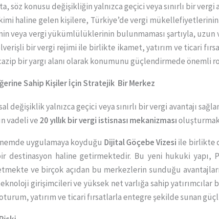
 söz konusu değişikliğin yalnızca geçici veya sınırlı bir vergi 
mi haline gelen kişilere, Türkiye’de vergi mükellefiyetlerinin
nin veya vergi yükümlülüklerinin bulunmaması şartıyla, uzun va
rişli bir vergi rejimi ile birlikte ikamet, yatırım ve ticari fırs
 cazip bir yargı alanı olarak konumunu güçlendirmede önemli r
ğerine Sahip Kişiler İçin Stratejik Bir Merkez
al değişiklik yalnızca geçici veya sınırlı bir vergi avantajı sağ
un vadeli ve
20 yıllık bir vergi istisnası mekanizması
oluşturmak
dönemde uygulamaya koyduğu
Dijital Göçebe Vizesi
ile birlikte
 bir destinasyon haline getirmektedir. Bu yeni hukuki yapı, 
etmekte ve birçok açıdan bu merkezlerin sunduğu avantajları
teknoloji girişimcileri ve yüksek net varlığa sahip yatırımcıla
iz oturum, yatırım ve ticari fırsatlarla entegre şekilde sunan g