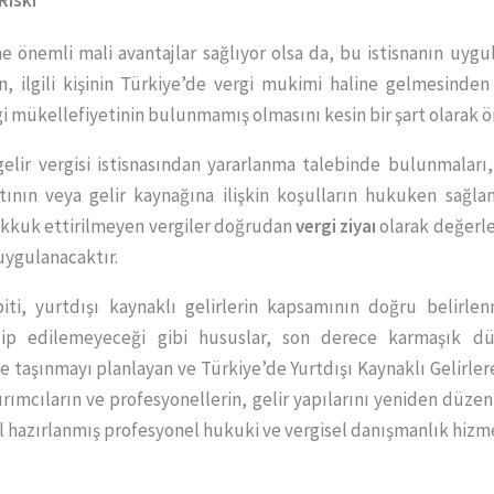
 Riski
nemli mali avantajlar sağlıyor olsa da, bu istisnanın uygul
un, ilgili kişinin Türkiye’de vergi mukimi haline gelmesinde
gi mükellefiyetinin bulunmamış olmasını kesin bir şart olarak 
 gelir vergisi istisnasından yararlanma talebinde bulunmaları
tının veya gelir kaynağına ilişkin koşulların hukuken sağla
hakkuk ettirilmeyen vergiler doğrudan
vergi ziyaı
olarak değerle
 uygulanacaktır.
piti, yurtdışı kaynaklı gelirlerin kapsamının doğru belirl
lip edilemeyeceği gibi hususlar, son derece karmaşık d
e taşınmayı planlayan ve Türkiye’de Yurtdışı Kaynaklı Gelirlere 
rımcıların ve profesyonellerin, gelir yapılarını yeniden düze
l hazırlanmış profesyonel hukuki ve vergisel danışmanlık hizm