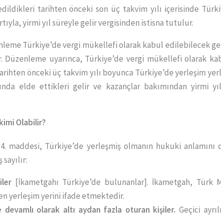
edildikleri tarihten önceki son üç takvim yılı içerisinde Türk
yla, yirmi yıl süreyle gelir vergisinden istisna tutulur.
enleme Türkiye’de vergi mükellefi olarak kabul edilebilecek ger
dir. Düzenleme uyarınca, Türkiye’de vergi mükellefi olarak kab
tarihten önceki üç takvim yılı boyunca Türkiye’de yerleşim yerl
nda elde ettikleri gelir ve kazançlar bakımından yirmi yıl 
kimi Olabilir?
n 4. maddesi, Türkiye’de yerleşmiş olmanın hukuki anlamın
 sayılır:
ler
[İkametgahı Türkiye’de bulunanlar]. İkametgah, Türk
yerleşim yerini ifade etmektedir.
e devamlı olarak altı aydan fazla oturan kişiler.
Geçici ayrıl