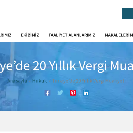
Call or Message via Whatsapp
RIMIZ
EKIBIMIZ
FAALIYET ALANLARIMIZ
MAKALELERIM
ye’de 20 Yıllık Vergi Mua
Ana sayfa
Hukuk
Türkiye’de 20 Yıllık Vergi Muafiyeti