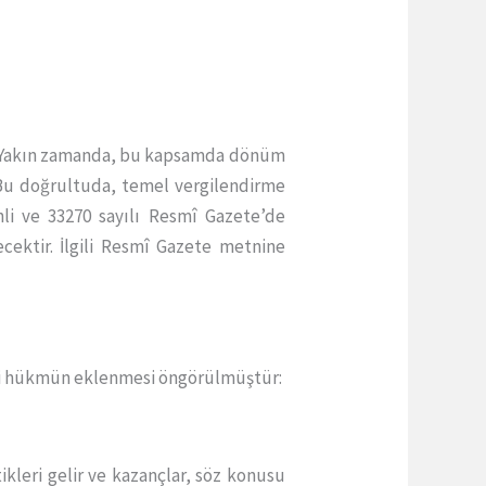
r. Yakın zamanda, bu kapsamda dönüm
. Bu doğrultuda, temel vergilendirme
hli ve 33270 sayılı Resmî Gazete’de
ecektir. İlgili Resmî Gazete metnine
aki hükmün eklenmesi öngörülmüştür:
ikleri gelir ve kazançlar, söz konusu