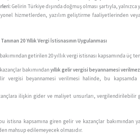
leri:
Gelirin Türkiye dışında doğmuş olması şartıyla, yalnızca
yonel hizmetlerden, yazılım geliştirme faaliyetlerinden vey
e Tanınan 20 Yıllık Vergi İstisnasının Uygulanması
r bakımından getirilen 20 yıllık vergi istisnası kapsamında üç 
ve kazançlar bakımından
yıllık gelir vergisi beyannamesi verilme
elir vergisi beyannamesi verilmesi halinde, bu kapsamda 
ançlara ilişkin gider ve maliyet unsurları, vergilendirilebilir
bu istisna kapsamına giren gelir ve kazançlar bakımından y
inden mahsup edilemeyecek olmasıdır.