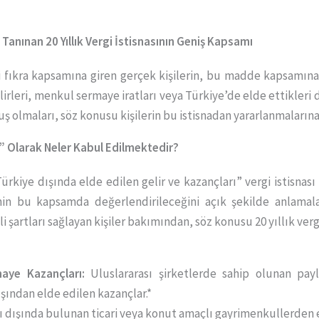
e Tanınan 20 Yıllık Vergi İstisnasının Geniş Kapsamı
 fıkra kapsamına giren gerçek kişilerin, bu madde kapsamı
lirleri, menkul sermaye iratları veya Türkiye’de elde ettikleri
ş olmaları, söz konusu kişilerin bu istisnadan yararlanmalarına
r” Olarak Neler Kabul Edilmektedir?
rkiye dışında elde edilen gelir ve kazançları” vergi istisnası
rinin bu kapsamda değerlendirileceğini açık şekilde anlamal
şartları sağlayan kişiler bakımından, söz konusu 20 yıllık vergi
aye Kazançları:
Uluslararası şirketlerde sahip olunan payl
ışından elde edilen kazançlar.*
ı dışında bulunan ticari veya konut amaçlı gayrimenkullerden el