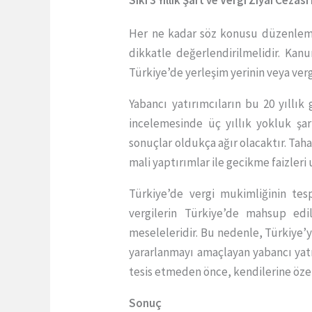
Sıkı 3 Yıllık Şart ve Vergi Ziyaı Cezası
Her ne kadar söz konusu düzenleme ö
dikkatle değerlendirilmelidir. Kan
Türkiye’de yerleşim yerinin veya ver
Yabancı yatırımcıların bu 20 yıllık
incelemesinde üç yıllık yokluk şar
sonuçlar oldukça ağır olacaktır. Ta
mali yaptırımlar ile gecikme faizleri
Türkiye’de vergi mukimliğinin tes
vergilerin Türkiye’de mahsup edi
meseleleridir. Bu nedenle, Türkiye’y
yararlanmayı amaçlayan yabancı yatı
tesis etmeden önce, kendilerine öze
Sonuç