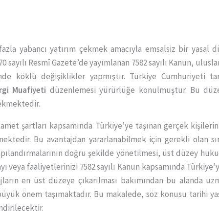
fazla yabancı yatırım çekmek amacıyla emsalsiz bir yasal 
33270 sayılı Resmî Gazete’de yayımlanan 7582 sayılı Kanun, ulusl
de köklü değişiklikler yapmıştır. Türkiye Cumhuriyeti tara
rgi Muafiyeti
düzenlemesi yürürlüğe konulmuştur. Bu düzen
ekmektedir.
ikamet şartları kapsamında Türkiye’ye taşınan gerçek kişilerin y
rmektedir. Bu avantajdan yararlanabilmek için gerekli olan s
 yapılandırmalarının doğru şekilde yönetilmesi, üst düzey huku
yı veya faaliyetlerinizi 7582 sayılı Kanun kapsamında Türkiye
jların en üst düzeye çıkarılması bakımından bu alanda uzm
üyük önem taşımaktadır. Bu makalede, söz konusu tarihi ya
dirilecektir.