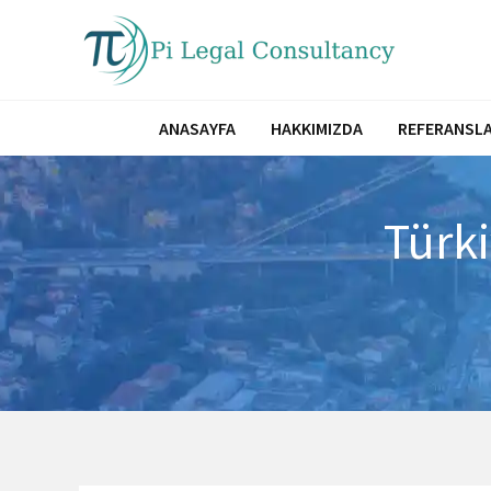
İçeriğe
atla
ANASAYFA
HAKKIMIZDA
REFERANSLA
Türki