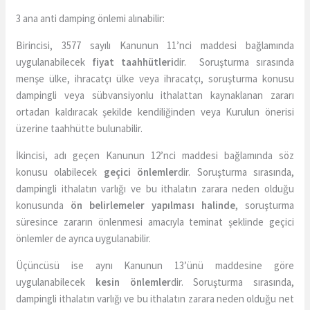
3 ana anti damping önlemi alınabilir:
Birincisi, 3577 sayılı Kanunun 11’nci maddesi bağlamında
uygulanabilecek
fiyat taahhütleri
dir. Soruşturma sırasında
menşe ülke, ihracatçı ülke veya ihracatçı, soruşturma konusu
dampingli veya sübvansiyonlu ithalattan kaynaklanan zararı
ortadan kaldıracak şekilde kendiliğinden veya Kurulun önerisi
üzerine taahhütte bulunabilir.
İkincisi, adı geçen Kanunun 12’nci maddesi bağlamında söz
konusu olabilecek
geçici önlemler
dir. Soruşturma sırasında,
dampingli ithalatın varlığı ve bu ithalatın zarara neden olduğu
konusunda
ön belirlemeler yapılması halinde
, soruşturma
süresince zararın önlenmesi amacıyla teminat şeklinde geçici
önlemler de ayrıca uygulanabilir.
Üçüncüsü ise aynı Kanunun 13’ünü maddesine göre
uygulanabilecek
kesin önlemler
dir. Soruşturma sırasında,
dampingli ithalatın varlığı ve bu ithalatın zarara neden olduğu net