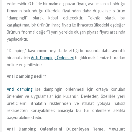
edilmesidir. O halde bir malın dış pazar fiyatı, aynı malın ait olduğu
firmanın bulunduğu ülkedeki fiyatından daha düşük ise o ürün
“dampingli” olarak kabul edilecektir. Teknik olarak bu
karşılaştırma, bir ürünün ihraç fiyatı ile ihracatçı ülkedeki eşdeğer
ürünün “normal değer”i yani yerelde oluşan piyasa fiyatı arasında
yapılacaktır.
“Damping” kavramının neyi ifade ettiği konusunda daha ayrıntılı
bir analiz için
Anti-Damping Önlemleri
başlıklı makalemize buradan
online erişebilirsiniz.
Anti Damping nedir?
Anti damping
ise dampingin önlenmesi için ortaya konulan
önlemler ve uygulamalar için kullanılır. Devletler, özellikle yerli
üreticilerini ithalatın risklerinden ve ithalat yoluyla haksız
rekabetten koruyabilmek amacıyla bu tür önlemlere sıklıkla
başvurabilmektedir.
Anti Damping Önlemlerini Düzenleyen Temel Mevzuat