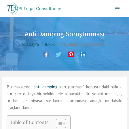
İçeriğe
atla
Anti Damping Soruşturması
Ana sayfa
Hukuk
Anti Damping Soruşturması
Bu makalede,
anti damping
soruşturması” konusundaki hukuki
süreçler detaylı bir şekilde ele alınacaktır. Bu soruşturmalar, iç
üretim ve piyasa şartlarının korunması amaçlı müdahale
araçlarındandır.
Table of Contents