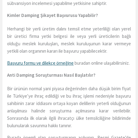
sübvansiyon incelemesi yapabilme yetkisine sahiptir.
Kimler Damping Şikayet Başvurusu Yapabilir?
Herhangi bir yerli üretim dalını temsil etme yeterliliği olan yerel
bir üretici firma yetki belgesi ile veya yerli üreticilerin bağlı
olduğu meslek kuruluşları, meslek kuruluşunun karar vermeye
yetkili olan organının kararı ile başvuru yapabilecektir.
Başvuru formu ve dilekçe örneğine
buradan online ulaşabilirsiniz.
Anti Damping Soruşturması Nasıl Başlatılır?
Bir ürünün normal yani piyasa değerinden daha düşük birim fiyat
ile Türkiye’ye ihraç edildiği ve bu ihraç işlemi nedeniyle başvuru
sahibinin zarar iddiasını ortaya koyan delillerin yeterli olduğunun
anlaşılması halinde soruşturma açılmasına karar verilebilir.
Sonrasında ilk olarak ilgili ihracatçı ülke temsilciliğine bildirimde
bulunularak savunma hakkı tanınır.
Burada önemli olan soruşturmanın açılışının, Resmi Gazete’de